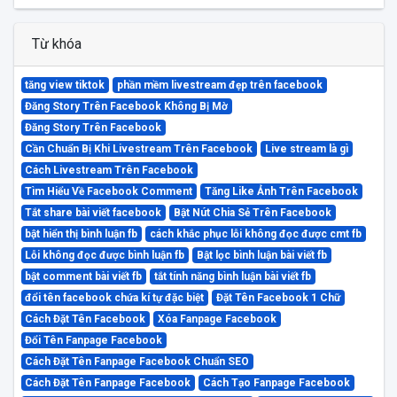
Từ khóa
tăng view tiktok
phần mềm livestream đẹp trên facebook
Đăng Story Trên Facebook Không Bị Mờ
Đăng Story Trên Facebook
Cần Chuẩn Bị Khi Livestream Trên Facebook
Live stream là gì
Cách Livestream Trên Facebook
Tìm Hiểu Về Facebook Comment
Tăng Like Ảnh Trên Facebook
Tắt share bài viết facebook
Bật Nút Chia Sẻ Trên Facebook
bật hiển thị bình luận fb
cách khắc phục lỗi không đọc được cmt fb
Lỗi không đọc được bình luận fb
Bật lọc bình luận bài viết fb
bật comment bài viết fb
tắt tính năng bình luận bài viết fb
đổi tên facebook chứa kí tự đặc biệt
Đặt Tên Facebook 1 Chữ
Cách Đặt Tên Facebook
Xóa Fanpage Facebook
Đổi Tên Fanpage Facebook
Cách Đặt Tên Fanpage Facebook Chuẩn SEO
Cách Đặt Tên Fanpage Facebook
Cách Tạo Fanpage Facebook