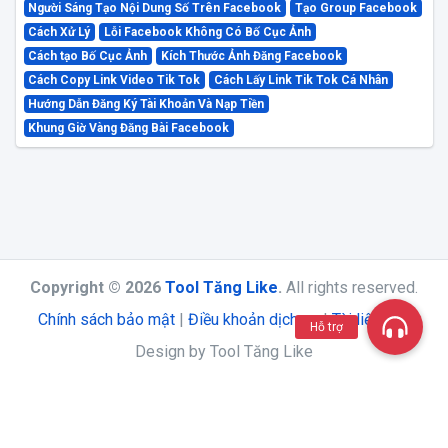
Người Sáng Tạo Nội Dung Số Trên Facebook
Tạo Group Facebook
Cách Xử Lý
Lỗi Facebook Không Có Bố Cục Ảnh
Cách tạo Bố Cục Ảnh
Kích Thước Ảnh Đăng Facebook
Cách Copy Link Video Tik Tok
Cách Lấy Link Tik Tok Cá Nhân
Hướng Dẫn Đăng Ký Tài Khoản Và Nạp Tiền
Khung Giờ Vàng Đăng Bài Facebook
Copyright © 2026
Tool Tăng Like
.
All rights reserved.
Chính sách bảo mật
|
Điều khoản dịch vụ
|
Tài liệu API
Hỗ trợ
Design by Tool Tăng Like