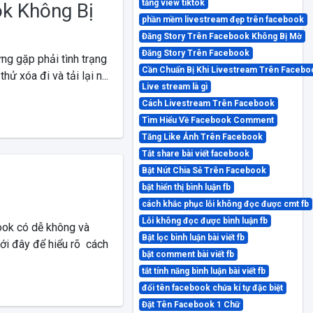
tăng view tiktok
k Không Bị
phần mềm livestream đẹp trên facebook
Đăng Story Trên Facebook Không Bị Mờ
Đăng Story Trên Facebook
ng gặp phải tình trạng
Cần Chuẩn Bị Khi Livestream Trên Facebo
 xóa đi và tải lại n...
Live stream là gì
Cách Livestream Trên Facebook
Tìm Hiểu Về Facebook Comment
Tăng Like Ảnh Trên Facebook
Tắt share bài viết facebook
Bật Nút Chia Sẻ Trên Facebook
bật hiển thị bình luận fb
cách khắc phục lỗi không đọc được cmt fb
Lỗi không đọc được bình luận fb
ook có dễ không và
Bật lọc bình luận bài viết fb
ưới đây để hiểu rõ cách
bật comment bài viết fb
tắt tính năng bình luận bài viết fb
đổi tên facebook chứa kí tự đặc biệt
Đặt Tên Facebook 1 Chữ