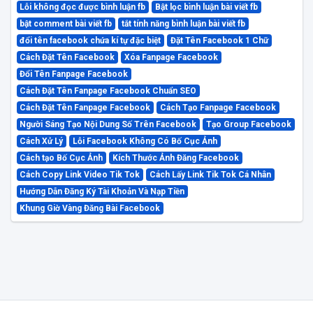
Lỗi không đọc được bình luận fb
Bật lọc bình luận bài viết fb
bật comment bài viết fb
tắt tính năng bình luận bài viết fb
đổi tên facebook chứa kí tự đặc biệt
Đặt Tên Facebook 1 Chữ
Cách Đặt Tên Facebook
Xóa Fanpage Facebook
Đổi Tên Fanpage Facebook
Cách Đặt Tên Fanpage Facebook Chuẩn SEO
Cách Đặt Tên Fanpage Facebook
Cách Tạo Fanpage Facebook
Người Sáng Tạo Nội Dung Số Trên Facebook
Tạo Group Facebook
Cách Xử Lý
Lỗi Facebook Không Có Bố Cục Ảnh
Cách tạo Bố Cục Ảnh
Kích Thước Ảnh Đăng Facebook
Cách Copy Link Video Tik Tok
Cách Lấy Link Tik Tok Cá Nhân
Hướng Dẫn Đăng Ký Tài Khoản Và Nạp Tiền
Khung Giờ Vàng Đăng Bài Facebook