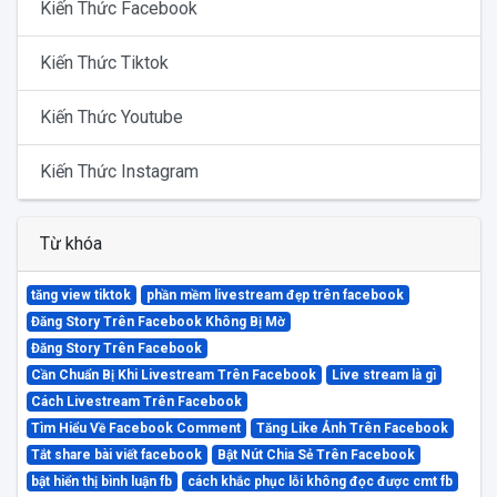
Kiến Thức Facebook
Kiến Thức Tiktok
Kiến Thức Youtube
Kiến Thức Instagram
Từ khóa
tăng view tiktok
phần mềm livestream đẹp trên facebook
Đăng Story Trên Facebook Không Bị Mờ
Đăng Story Trên Facebook
Cần Chuẩn Bị Khi Livestream Trên Facebook
Live stream là gì
Cách Livestream Trên Facebook
Tìm Hiểu Về Facebook Comment
Tăng Like Ảnh Trên Facebook
Tắt share bài viết facebook
Bật Nút Chia Sẻ Trên Facebook
bật hiển thị bình luận fb
cách khắc phục lỗi không đọc được cmt fb