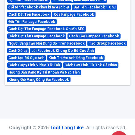
đổi tên facebook chứa kí tự đặc biệt
Đặt Tên Facebook 1 Chữ
Cách Đặt Tên Facebook
Xóa Fanpage Facebook
Đổi Tên Fanpage Facebook
Cách Đặt Tên Fanpage Facebook Chuẩn SEO
Cách Đặt Tên Fanpage Facebook
Cách Tạo Fanpage Facebook
Người Sáng Tạo Nội Dung Số Trên Facebook
Tạo Group Facebook
Cách Xử Lý
Lỗi Facebook Không Có Bố Cục Ảnh
Cách tạo Bố Cục Ảnh
Kích Thước Ảnh Đăng Facebook
Cách Copy Link Video Tik Tok
Cách Lấy Link Tik Tok Cá Nhân
Hướng Dẫn Đăng Ký Tài Khoản Và Nạp Tiền
Khung Giờ Vàng Đăng Bài Facebook
Copyright © 2026
Tool Tăng Like
.
All rights reserved.