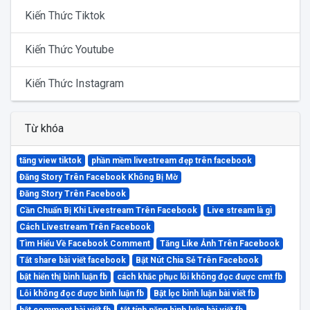
Kiến Thức Tiktok
Kiến Thức Youtube
Kiến Thức Instagram
Từ khóa
tăng view tiktok
phần mềm livestream đẹp trên facebook
Đăng Story Trên Facebook Không Bị Mờ
Đăng Story Trên Facebook
Cần Chuẩn Bị Khi Livestream Trên Facebook
Live stream là gì
Cách Livestream Trên Facebook
Tìm Hiểu Về Facebook Comment
Tăng Like Ảnh Trên Facebook
Tắt share bài viết facebook
Bật Nút Chia Sẻ Trên Facebook
bật hiển thị bình luận fb
cách khắc phục lỗi không đọc được cmt fb
Lỗi không đọc được bình luận fb
Bật lọc bình luận bài viết fb
bật comment bài viết fb
tắt tính năng bình luận bài viết fb