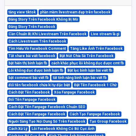
tăng view tiktok
phần mềm livestream đẹp trên facebook
Đăng Story Trên Facebook Không Bị Mờ
Đăng Story Trên Facebook
Cần Chuẩn Bị Khi Livestream Trên Facebook
Live stream là gì
Cách Livestream Trên Facebook
Tìm Hiểu Về Facebook Comment
Tăng Like Ảnh Trên Facebook
Tắt share bài viết facebook
Bật Nút Chia Sẻ Trên Facebook
bật hiển thị bình luận fb
cách khắc phục lỗi không đọc được cmt fb
Lỗi không đọc được bình luận fb
Bật lọc bình luận bài viết fb
bật comment bài viết fb
tắt tính năng bình luận bài viết fb
đổi tên facebook chứa kí tự đặc biệt
Đặt Tên Facebook 1 Chữ
Cách Đặt Tên Facebook
Xóa Fanpage Facebook
Đổi Tên Fanpage Facebook
Cách Đặt Tên Fanpage Facebook Chuẩn SEO
Cách Đặt Tên Fanpage Facebook
Cách Tạo Fanpage Facebook
Người Sáng Tạo Nội Dung Số Trên Facebook
Tạo Group Facebook
Cách Xử Lý
Lỗi Facebook Không Có Bố Cục Ảnh