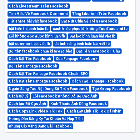
Cách Livestream Trên Facebook
Tìm Hiểu Về Facebook Comment
Tăng Like Ảnh Trên Facebook
Tắt share bài viết facebook
Bật Nút Chia Sẻ Trên Facebook
bật hiển thị bình luận fb
cách khắc phục lỗi không đọc được cmt fb
Lỗi không đọc được bình luận fb
Bật lọc bình luận bài viết fb
bật comment bài viết fb
tắt tính năng bình luận bài viết fb
đổi tên facebook chứa kí tự đặc biệt
Đặt Tên Facebook 1 Chữ
Cách Đặt Tên Facebook
Xóa Fanpage Facebook
Đổi Tên Fanpage Facebook
Cách Đặt Tên Fanpage Facebook Chuẩn SEO
Cách Đặt Tên Fanpage Facebook
Cách Tạo Fanpage Facebook
Người Sáng Tạo Nội Dung Số Trên Facebook
Tạo Group Facebook
Cách Xử Lý
Lỗi Facebook Không Có Bố Cục Ảnh
Cách tạo Bố Cục Ảnh
Kích Thước Ảnh Đăng Facebook
Cách Copy Link Video Tik Tok
Cách Lấy Link Tik Tok Cá Nhân
Hướng Dẫn Đăng Ký Tài Khoản Và Nạp Tiền
Khung Giờ Vàng Đăng Bài Facebook